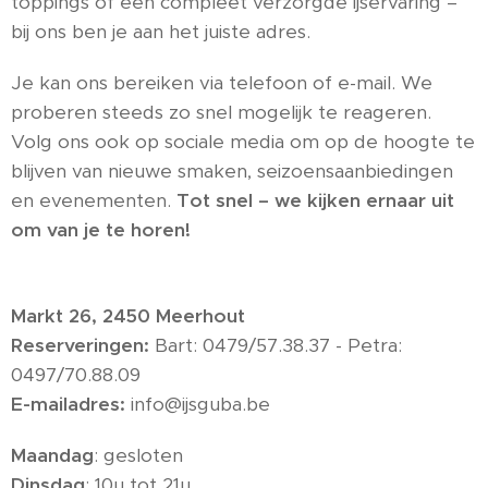
toppings of een compleet verzorgde ijservaring –
bij ons ben je aan het juiste adres.
Je kan ons bereiken via telefoon of e-mail. We
proberen steeds zo snel mogelijk te reageren.
Volg ons ook op sociale media om op de hoogte te
blijven van nieuwe smaken, seizoensaanbiedingen
en evenementen.
Tot snel – we kijken ernaar uit
om van je te horen!
Markt 26, 2450 Meerhout
Reserveringen:
Bart: 0479/57.38.37 - Petra:
0497/70.88.09
E-mailadres
:
info@ijsguba.be
Maandag
: gesloten
Dinsdag
: 10u tot 21u