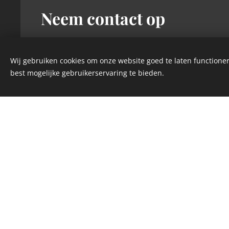
Neem contact op
Bezoek ons
Wij gebruiken cookies om onze website goed te laten functioner
Markt 26, 2450 Meerhout
best mogelijke gebruikerservaring te bieden.
Geef ons een seintje
Bart: 0479/57.38.37
Petra: 0497/70.88.09
E-mailadres
info@ijsguba.be